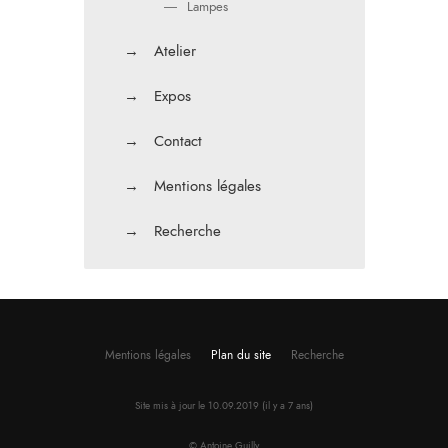
―
Lampes
→
Atelier
→
Expos
→
Contact
→
Mentions légales
→
Recherche
Mentions légales
Plan du site
Recherche
Site mis à jour le 10.09.2019 (il y a 7 ans)
© Antoine Guilly