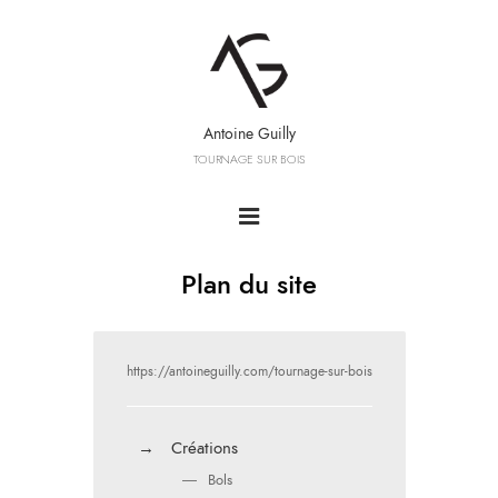
Antoine Guilly
TOURNAGE SUR BOIS
Plan du site
https://antoineguilly.com/tournage-sur-bois
→
Créations
―
Bols